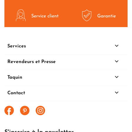
Service client
Garantie

Services

Revendeurs et Presse

Taquin
keyboard_arrow_down
Contact
Facebook
Pinterest
Instagram