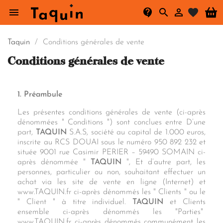




search
Taquin
Conditions générales de vente
Conditions générales de vente
1. Préambule
Les présentes conditions générales de vente (ci-après
dénommées " Conditions ") sont conclues entre D’une
part,
TAQUIN
S.A.S, société au capital de 1.000 euros,
inscrite au RCS DOUAI sous le numéro 950 892 232 et
située 9001 rue Casimir PERIER – 59490 SOMAIN ci-
après dénommée "
TAQUIN
", Et d’autre part, les
personnes, particulier ou non, souhaitant effectuer un
achat via les site de vente en ligne (Internet) et
www.TAQUIN.fr ci-après dénommés les " Clients " ou le
" Client " à titre individuel.
TAQUIN
et Clients
ensemble ci-après dénommés les "Parties"
www.TAQUIN.fr ci-après dénommés communément les