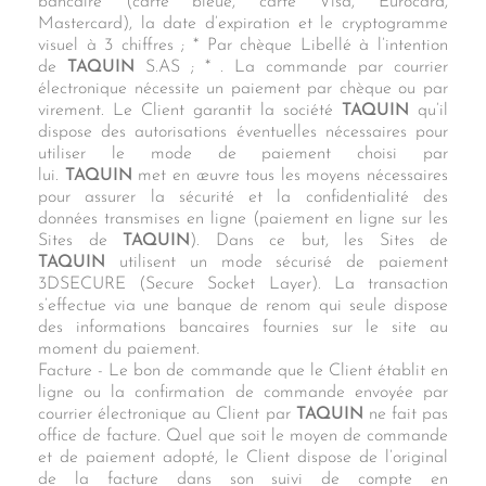
bancaire (carte bleue, carte Visa, Eurocard,
Mastercard), la date d’expiration et le cryptogramme
visuel à 3 chiffres ; * Par chèque Libellé à l’intention
de
TAQUIN
S.AS ; * . La commande par courrier
électronique nécessite un paiement par chèque ou par
virement. Le Client garantit la société
TAQUIN
qu’il
dispose des autorisations éventuelles nécessaires pour
utiliser le mode de paiement choisi par
lui.
TAQUIN
met en œuvre tous les moyens nécessaires
pour assurer la sécurité et la confidentialité des
données transmises en ligne (paiement en ligne sur les
Sites de
TAQUIN
). Dans ce but, les Sites de
TAQUIN
utilisent un mode sécurisé de paiement
3DSECURE (Secure Socket Layer). La transaction
s’effectue via une banque de renom qui seule dispose
des informations bancaires fournies sur le site au
moment du paiement.
Facture - Le bon de commande que le Client établit en
ligne ou la confirmation de commande envoyée par
courrier électronique au Client par
TAQUIN
ne fait pas
office de facture. Quel que soit le moyen de commande
et de paiement adopté, le Client dispose de l’original
de la facture dans son suivi de compte en