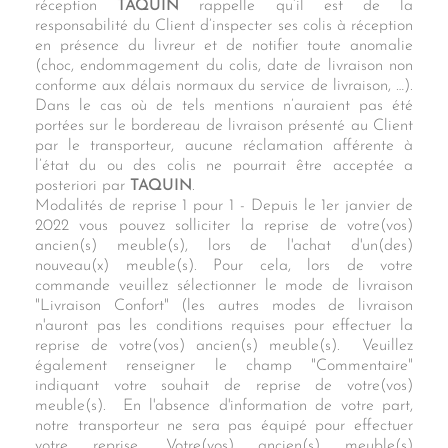
réception
TAQUIN
rappelle qu’il est de la
responsabilité du Client d’inspecter ses colis à réception
en présence du livreur et de notifier toute anomalie
(choc, endommagement du colis, date de livraison non
conforme aux délais normaux du service de livraison, …).
Dans le cas où de tels mentions n’auraient pas été
portées sur le bordereau de livraison présenté au Client
par le transporteur, aucune réclamation afférente à
l’état du ou des colis ne pourrait être acceptée a
posteriori par
TAQUIN
.
Modalités de reprise 1 pour 1 - Depuis le 1er janvier de
2022 vous pouvez solliciter la reprise de votre(vos)
ancien(s) meuble(s), lors de l'achat d'un(des)
nouveau(x) meuble(s). Pour cela, lors de votre
commande veuillez sélectionner le mode de livraison
"Livraison Confort" (les autres modes de livraison
n'auront pas les conditions requises pour effectuer la
reprise de votre(vos) ancien(s) meuble(s). Veuillez
également renseigner le champ "Commentaire"
indiquant votre souhait de reprise de votre(vos)
meuble(s). En l'absence d'information de votre part,
notre transporteur ne sera pas équipé pour effectuer
votre reprise. Votre(vos) ancien(s) meuble(s)